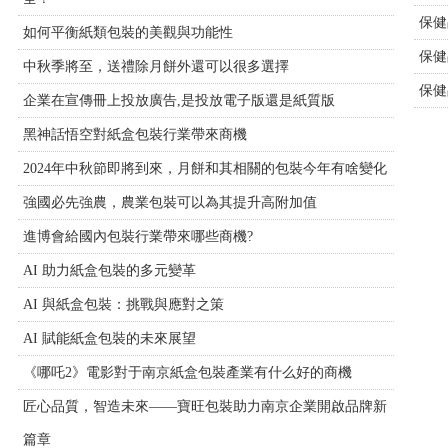
保健
如何平衡紙類包裝的美觀與功能性
保健
中秋季將至，送禮除月餅外還可以很多選擇
保健
企業在宣傳冊上投放廣告,是投放電子版還是紙質版
黑神話悟空對紙盒包裝行業帶來商機
2024年中秋節即將到來，月餅和其相關的包裝今年有啥變化
強國必先強農，農業包裝可以為其提升高附加值
進博會給國內包裝行業帶來哪些商機?
AI 助力紙盒包裝的多元變革
AI 與紙盒包裝：挑戰與應對之策
AI 賦能紙盒包裝的未來展望
《哪吒2》電影對于南京紙盒包裝產業有什么好的商機
匠心品質，智造未來——寶旺包裝助力南京企業開啟品牌新
篇章