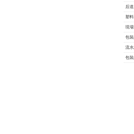
后道
塑料
現場
包裝
流水
包裝